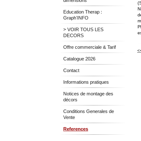
dimensions
(
N
Education Therap :
d
Graph'INFO
m
P
> VOIR TOUS LES
e
DECORS
Offre commerciale & Tarif
<
Catalogue 2026
Contact
Informations pratiques
Notices de montage des
décors
Conditions Generales de
Vente
References